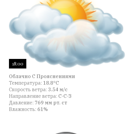
18:00
Облачно С Прояснениями
Температура:
18.8°C
Скорость ветра:
3.54 м/с
Направление ветра:
С-С-З
Давление:
769 мм рт. ст
Влажность:
61%